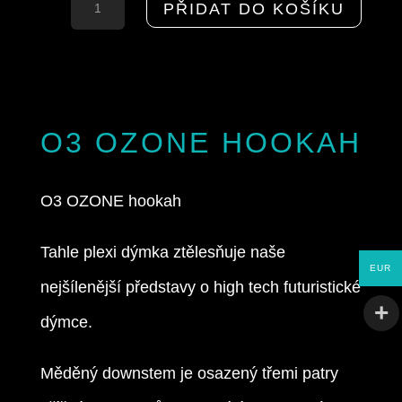
O3
PŘIDAT DO KOŠÍKU
OZONE
hookah
množství
O3 OZONE HOOKAH
O3 OZONE hookah
Tahle plexi dýmka ztělesňuje naše
EUR
nejšílenější představy o high tech futuristické
dýmce.
Měděný downstem je osazený třemi patry