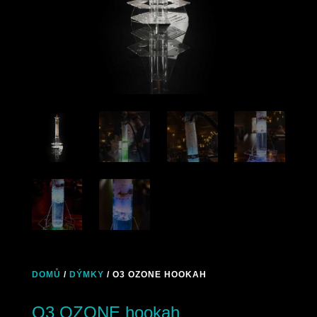
DOMŮ
/
DÝMKY
/ O3 OZONE HOOKAH
O3 OZONE hookah