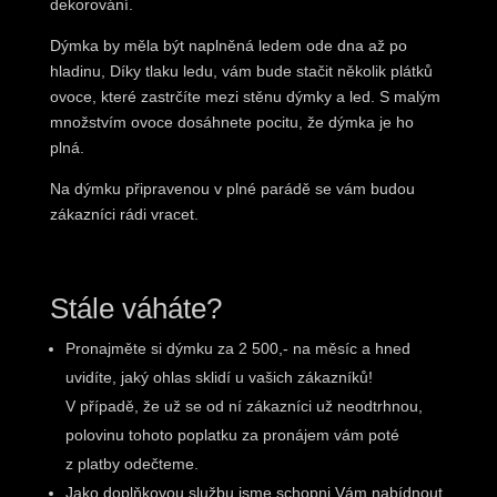
dekorování.
Dýmka by měla být naplněná ledem ode dna až po
hladinu, Díky tlaku ledu, vám bude stačit několik plátků
ovoce, které zastrčíte mezi stěnu dýmky a led. S malým
množstvím ovoce dosáhnete pocitu, že dýmka je ho
plná.
Na dýmku připravenou v plné parádě se vám budou
zákazníci rádi vracet.
Stále váháte?
Pronajměte si dýmku za 2 500,- na měsíc a hned
uvidíte, jaký ohlas sklidí u vašich zákazníků!
V případě, že už se od ní zákazníci už neodtrhnou,
polovinu tohoto poplatku za pronájem vám poté
z platby odečteme.
Jako doplňkovou službu jsme schopni Vám nabídnout