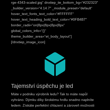
rge-4343-scaled.jpg“ dnxtiep_iie_bottom_bg=“#232323″
_builder_version=“4.14.7″ _module_preset=“default“
hover_text_fonts_text_color=“#FFFFFF“
hover_text_heading_bold_text_color=“#0FB4B7″
border_radii=“on|8px|8px|8px|8px“
global_colors_info=“{}“
theme_builder_area=“et_body_layout“]
[/dnxtiep_image_icon]

Tajemství úspěchu je led
Máte v podniku výrobník ledu? Tak to máte napůl
vyhráno. Dýmku díky širokému hrdlu snadno naplníte
ledem. Získáte perfektní chlazení a zároveň možnosti