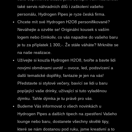
také servis náhradních dílů i zaškolení vašeho
personálu, Hydrogen Pipes je ryze česká firma.
Chcete mít své Hydrogen H2O8 personifikované?
Neváhejte a ozvěte se! Originální kousek s vaším
logem nebo čímkoliv, co vás napadne do vašeho baru
je tu za příplatek 1 300,-. Že stále váháte? Mrkněte se
na naše realizace.
Užívejte si kouzla Hydrogen H2O8, tvořte a bavte lidi
novými obměnami uvnitř – ovoce, led, podsvícení a
další tematické doplňky, fantazie je jen na vás!
Představte si stylové večery, bavící se lidi u baru
popíjející vaše drinky, užívající si tuto vyladěnou
dýmku. Tahle dýmka je tu právě pro vás.
Budeme Vás informovat o všech novinkách u
Hydrogen Pipes a dalších tipech na zpestření Vašeho
lounge nebo baru, dostanete všechny skvělé tipy,
které se nám dostanou pod ruku, jsme kreativní a to