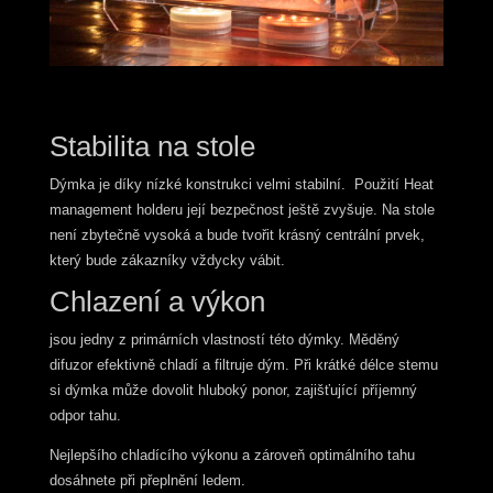
Stabilita na stole
Dýmka je díky nízké konstrukci velmi stabilní. Použití Heat
management holderu její bezpečnost ještě zvyšuje. Na stole
není zbytečně vysoká a bude tvořit krásný centrální prvek,
který bude zákazníky vždycky vábit.
Chlazení a výkon
jsou jedny z primárních vlastností této dýmky. Měděný
difuzor efektivně chladí a filtruje dým. Při krátké délce stemu
si dýmka může dovolit hluboký ponor, zajišťující příjemný
odpor tahu.
Nejlepšího chladícího výkonu a zároveň optimálního tahu
dosáhnete při přeplnění ledem.