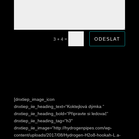
ODESLAT
=
3 + 4
[dnxtiep_image_icon
dnxtiep_iie_heading_text=“Koktejlová dýmka “
dnxtiep_iie_heading_bold=“Připravte si ledovač“
dnxtiep_iie_heading_tag=“h3″
dnxtiep_iie_image=“http://hydrogenpipes.com/wp-
content/uploads/2017/08/Hydrogen-H2o8-hookah-L.a-