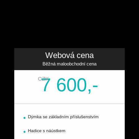
Webová cena
Běžná maloobchodní cena
7 600,-
CZK
Dýmka se základním příslušenstvím
Hadice s náústkem