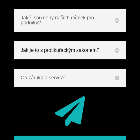
Jaké jsou ceny našich dýmek pro
podniky?
Jak je to s protikuřáckým zákonem?
Co záruka a servis?
