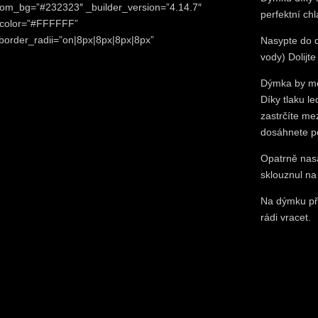
ttom_bg=”#232323″ _builder_version=”4.14.7″
perfektní ch
t_color=”#FFFFFF”
order_radii=”on|8px|8px|8px|8px”
Nasypte do d
vody) Dolijt
Dýmka by mě
Díky tlaku le
zastrčíte m
dosáhnete po
Opatrně nasa
sklouznul na 
Na dýmku př
rádi vracet.