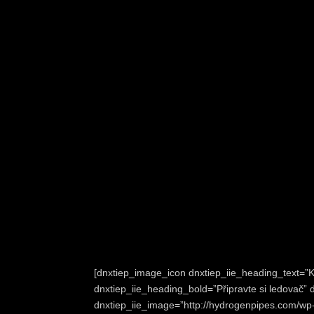
[dnxtiep_image_icon dnxtiep_iie_heading_text=”K
dnxtiep_iie_heading_bold=”Připravte si ledovač”
dnxtiep_iie_image=”http://hydrogenpipes.com/w