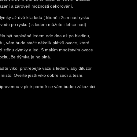
lazení a zároveň možnosti dekorování.
ýmky až dvě kila ledu ( klidně i 2cm nad rysku
e vodu po rysku ( s ledem můžete i lehce nad).
la být naplněná ledem ode dna až po hladinu,
du, vám bude stačit několik plátků ovoce, které
ezi stěnu dýmky a led. S malým množstvím ovoce
citu, že dýmka je ho plná.
ďte víko, protřepejte vázu s ledem, aby difuzor
místo. Ověřte jestli víko dobře sedí a těsní.
ipravenou v plné parádě se vám budou zákazníci