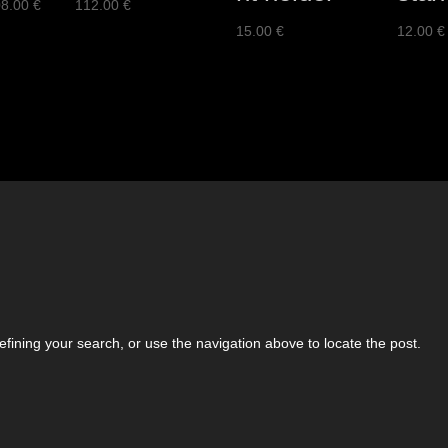
Price
08.00
€
112.00
€
range:
15.00
€
12.00
€
260.00 €
through
408.00 €
fining your search, or use the navigation above to locate the post.