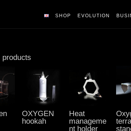
SHOP
EVOLUTION
BUSI
 products
en
OXYGEN
Heat
Oxy
hookah
manageme
terr
nt holder
stan