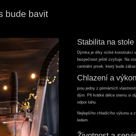
s bude bavit
Stabilita na stole
Dýmka je díky nízké konstrukci v
bezpečnost ještě zvyšuje. Na sto
centrální prvek, který bude záka
Chlazení a výko
jsou jedny z primárních vlastností
dým. Při krátké délce stemu si d
odpor tahu.
Nejlepšího chladícího výkonu a z
ledem.
Životnost a servi