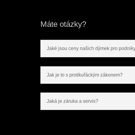
Máte otázky?
Jaké jsou ceny našich dýmek pro podnik
Jak je to s protikuřáckým zákonem?
Jaká je záruka a servis?