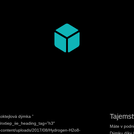

Tajemst
oktejlová dýmka ”
 dnxtiep_iie_heading_tag=”h3″
Máte v podni
p-content/uploads/2017/08/Hydrogen-H2o8-
Dýmku díky š