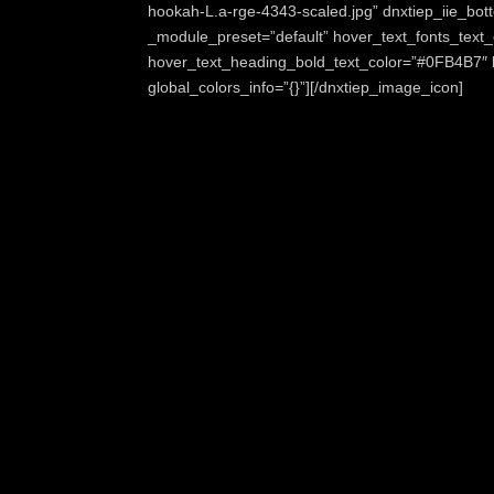
hookah-L.a-rge-4343-scaled.jpg” dnxtiep_iie_bo
_module_preset=”default” hover_text_fonts_tex
hover_text_heading_bold_text_color=”#0FB4B7″ b
global_colors_info=”{}”][/dnxtiep_image_icon]