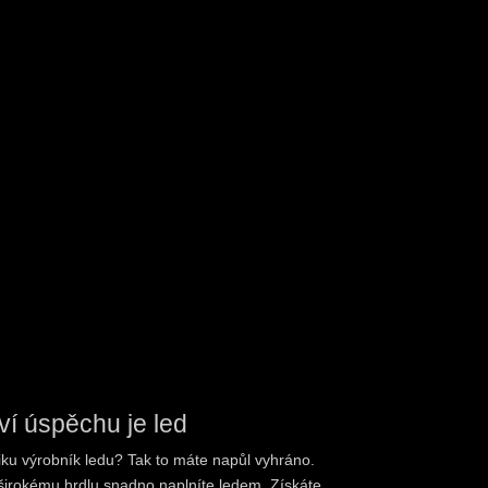
ví úspěchu je led
ku výrobník ledu? Tak to máte napůl vyhráno.
irokému hrdlu snadno naplníte ledem. Získáte