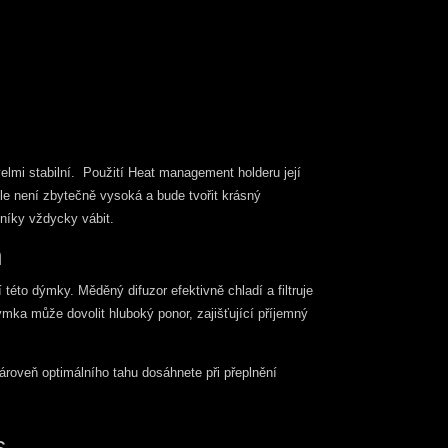
elmi stabilní. Použití Heat management holderu její
le není zbytečně vysoká a bude tvořit krásný
zníky vždycky vábit.
n
 této dýmky. Měděný difuzor efektivně chladí a filtruje
ýmka může dovolit hluboký ponor, zajišťující příjemný
ároveň optimálního tahu dosáhnete při přeplnění
s