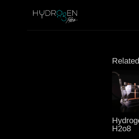
Related
Hydrog
H2o8